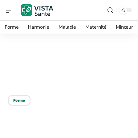
Forme
Harmonie
Maladie
Maternité
Minceur
24/07/2026
Litres de sang dans le
corps humain : la vérité
sur ce chiffre
Forme