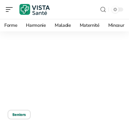
Forme
Harmonie
Maladie
Maternité
Minceur
22/05/2026
Utilisation des aides
techniques pour la
mobilisation des
personnes : Importance
et bénéfices
Seniors