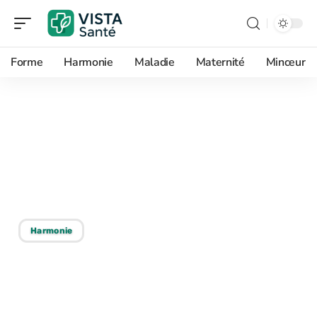
Forme
Harmonie
Maladie
Maternité
Minceur
12/05/2026
Appareil Massage de pied
pour la maison : et si votre
salon devenait un spa ?
Harmonie