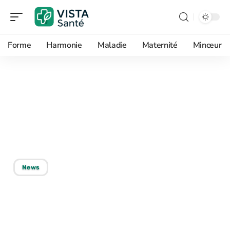
Forme
Harmonie
Maladie
Maternité
Minceur
30/05/2026
Apparition de nouveaux
grains de beauté : causes
et explications
News