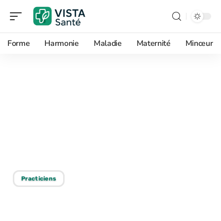
Forme
Harmonie
Maladie
Maternité
Minceur
03/04/2026
Comment analyser vos
statistiques d’activité
avec KelDoc Pro pour
piloter votre cabinet ?
Practiciens