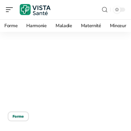
Forme
Harmonie
Maladie
Maternité
Minceur
10/06/2026
Arrêt de travail par
dentiste et contrôle
médical patronal : ce que
vous devez absolument
savoir
Forme