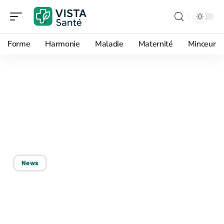
Forme
Harmonie
Maladie
Maternité
Minceur
01/06/2026
Médicament douleurs
neuropathiques: quel est
le meilleur traitement ?
News