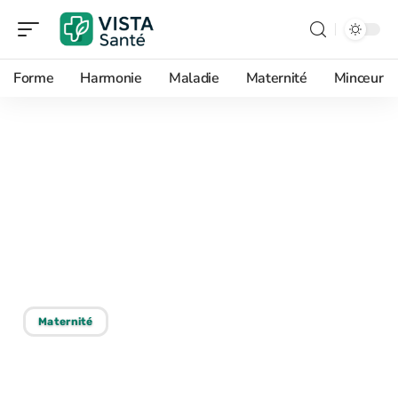
Forme
Harmonie
Maladie
Maternité
Minceur
13/04/2026
Aliments déconseillés
pendant la grossesse :
comment bien choisir sa
nourriture ?
Maternité