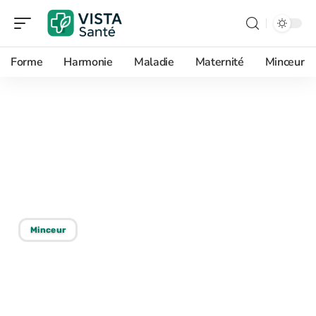
Forme
Harmonie
Maladie
Maternité
Minceur
16/12/2025
Whey isolate pas cher :
découvrez l’allié de vos
muscles !
Minceur