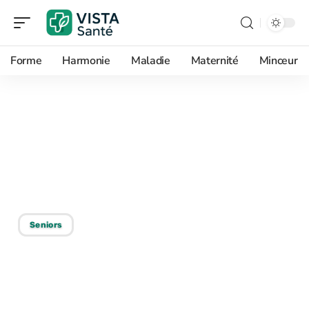
Forme
Harmonie
Maladie
Maternité
Minceur
09/05/2026
Quel âge considéré
comme vieux aujourd’hui
? Les réponses
Seniors