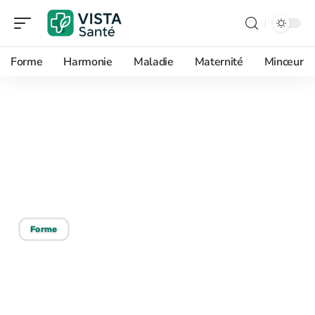
Forme
Harmonie
Maladie
Maternité
Minceur
19/01/2026
Prébiotiques : les flocons
d’avoine, secrets pour la
santé intestinale ?
Forme