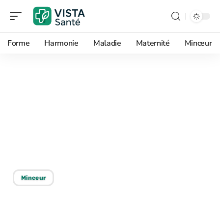
Forme
Harmonie
Maladie
Maternité
Minceur
18/05/2026
Boisson matinale
optimale pour la perte de
poids : quel choix
privilégier ?
Minceur