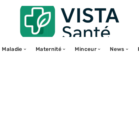
Maladie
Maternité
Minceur
News
les risques et
essentielles