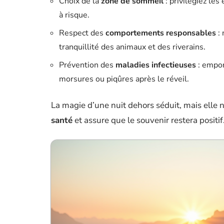
Choix de la
zone de sommeil
: privilégiez les
à risque.
Respect des
comportements responsables
: 
tranquillité des animaux et des riverains.
Prévention des
maladies infectieuses
: empor
morsures ou piqûres après le réveil.
La magie d’une nuit dehors séduit, mais elle 
santé
et assure que le souvenir restera positif