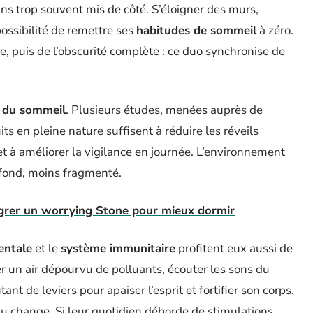
ins trop souvent mis de côté. S’éloigner des murs,
 possibilité de remettre ses
habitudes de sommeil
à zéro.
le, puis de l’obscurité complète : ce duo synchronise de
é du sommeil
. Plusieurs études, menées auprès de
ts en pleine nature suffisent à réduire les réveils
t à améliorer la vigilance en journée. L’environnement
rofond, moins fragmenté.
tégrer un worrying Stone pour mieux dormir
entale
et le
système immunitaire
profitent eux aussi de
r un air dépourvu de polluants, écouter les sons du
ant de leviers pour apaiser l’esprit et fortifier son corps.
au change. Si leur quotidien déborde de stimulations