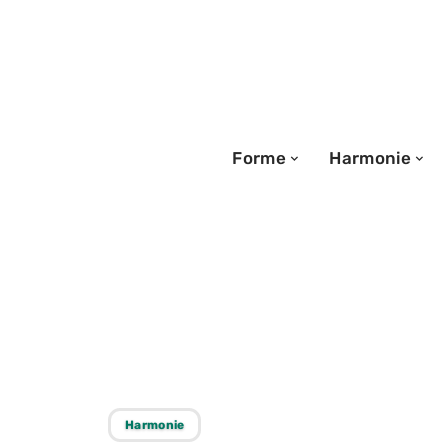
Forme
Harmonie
08/09/2025
Dormir dehors : 
considérations 
Harmonie