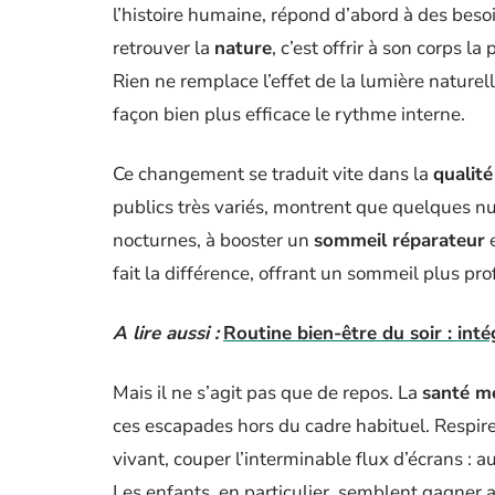
l’histoire humaine, répond d’abord à des beso
retrouver la
nature
, c’est offrir à son corps la
Rien ne remplace l’effet de la lumière naturel
façon bien plus efficace le rythme interne.
Ce changement se traduit vite dans la
qualit
publics très variés, montrent que quelques nui
nocturnes, à booster un
sommeil réparateur
e
fait la différence, offrant un sommeil plus p
A lire aussi :
Routine bien-être du soir : in
Mais il ne s’agit pas que de repos. La
santé m
ces escapades hors du cadre habituel. Respire
vivant, couper l’interminable flux d’écrans : aut
Les enfants, en particulier, semblent gagner 