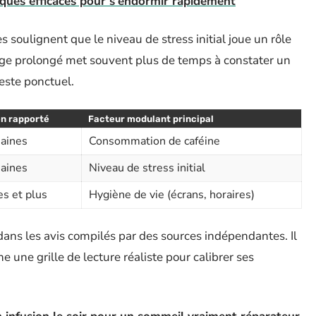
iques efficaces pour s'endormir rapidement
s soulignent que le niveau de stress initial joue un rôle
age prolongé met souvent plus de temps à constater un
este ponctuel.
n rapporté
Facteur modulant principal
maines
Consommation de caféine
maines
Niveau de stress initial
s et plus
Hygiène de vie (écrans, horaires)
dans les avis compilés par des sources indépendantes. Il
 une grille de lecture réaliste pour calibrer ses