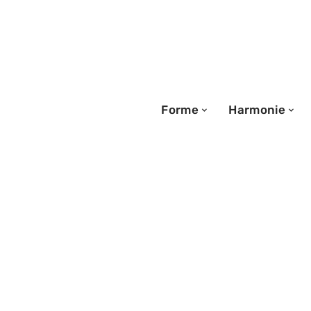
Forme
Harmonie
03/07/2026
Nuclever et som
: ce que disent l
après plusieurs