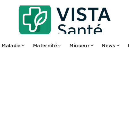
Maladie
Maternité
Minceur
News
meil réparateur
es utilisateurs
 semaines