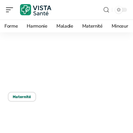
Forme
Harmonie
Maladie
Maternité
Minceur
14/10/2025
Tomber enceinte : étapes
et conseils pour une
grossesse harmonieuse
Maternité