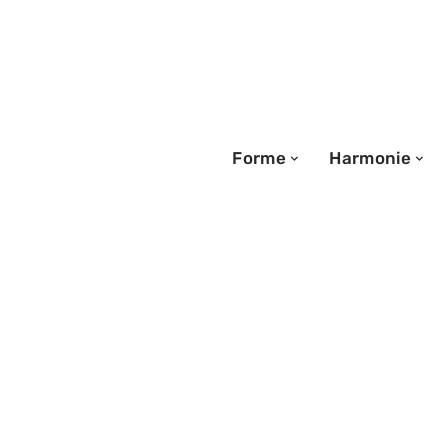
Forme
Harmonie
15/06/2026
Nouveaux assur
comment active
Sévéane facilem