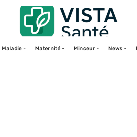
Maladie
Maternité
Minceur
News
és Groupama :
r vos avantages
ent ?