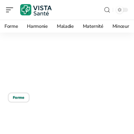
Forme
Harmonie
Maladie
Maternité
Minceur
10/06/2026
Prix du carnet jaune :
tarification et
informations essentielles
Forme