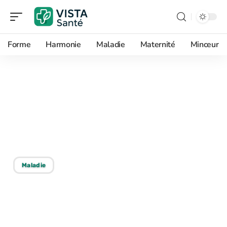
Forme
Harmonie
Maladie
Maternité
Minceur
23/08/2025
Déséquilibre mental :
identification des
personnes à risque
Maladie