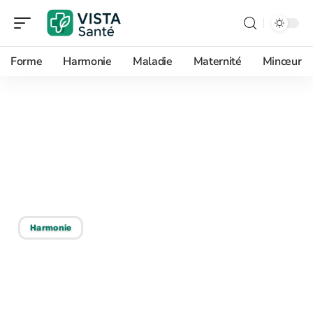
Forme
Harmonie
Maladie
Maternité
Minceur
04/09/2025
Activités thérapeutiques
pour personnes souffrant
de dépression
Harmonie