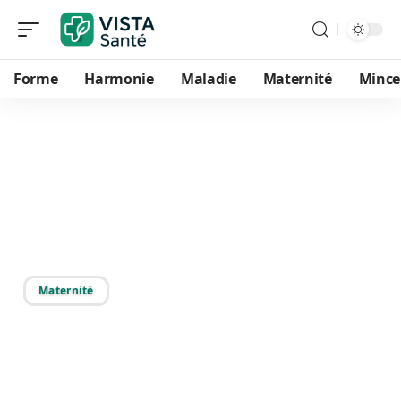
Forme
Harmonie
Maladie
Maternité
Mince
20/12/2025
Tomber enceinte à 40 ans :
implication et risques à
connaître
Maternité